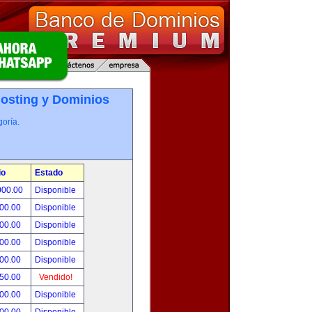
osting y Dominios
oría.
io
Estado
000.00
Disponible
800.00
Disponible
500.00
Disponible
000.00
Disponible
000.00
Disponible
950.00
Vendido!
500.00
Disponible