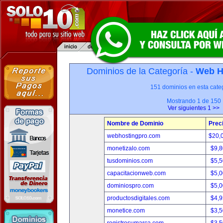
Dominios de la Categoría -
Web H
151 dominios en esta categ
Mostrando 1 de 150
Ver siguientes 1 >>
Nombre de Dominio
Prec
webhostingpro.com
$20,
monetizalo.com
$9,
tusdominios.com
$5,
capacitacionweb.com
$5,
dominiospro.com
$5,
productosdigitales.com
$4,
monetice.com
$3,