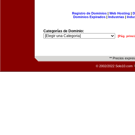
Registro de Dominios
|
Web Hosting
|
D
Dominios Expirados
|
Industrias
|
Indu
Categorías de Dominio:
[Pág. princi
** Precios expre
© 2002/2022 Solo10.com