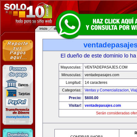
ventadepasaje
El dueño de este dominio lo ha
Mayusculas:
VENTADEPASAJES.COM
Minusculas:
ventadepasajes.com
Longitud:
14 caracteres
Categorias:
Ventas y Comercializacion
,
Via
Precio:
$600.00
Visitar!
ventadepasajes.com
Serán consideradas ofer
R