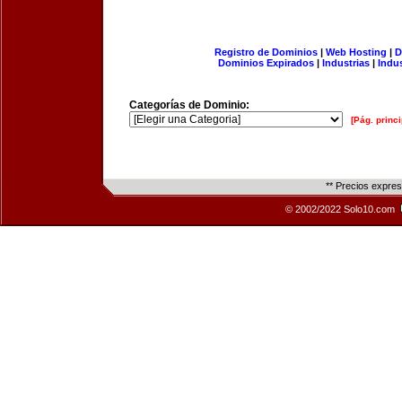
Registro de Dominios
|
Web Hosting
|
D
Dominios Expirados
|
Industrias
|
Indu
Categorías de Dominio:
[Pág. princi
** Precios expre
© 2002/2022 Solo10.com