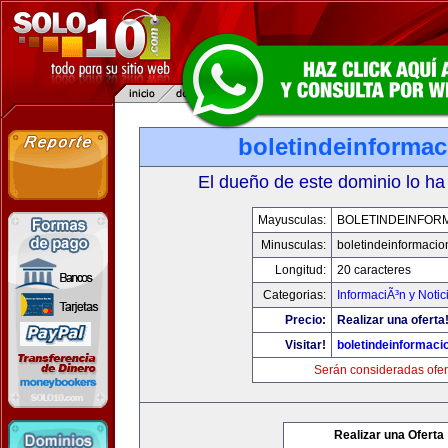
boletindeinforma
El dueño de este dominio lo ha
Mayusculas:
BOLETINDEINFOR
Minusculas:
boletindeinformaci
Longitud:
20 caracteres
Categorias:
InformaciÃ³n y Notic
Precio:
Realizar una oferta
Visitar!
boletindeinformaci
Serán consideradas ofer
Realizar una Oferta