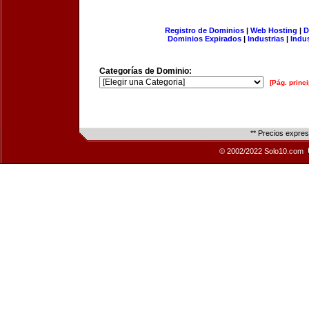
Registro de Dominios
|
Web Hosting
|
D
Dominios Expirados
|
Industrias
|
Indu
Categorías de Dominio:
[Pág. princi
** Precios expre
© 2002/2022 Solo10.com