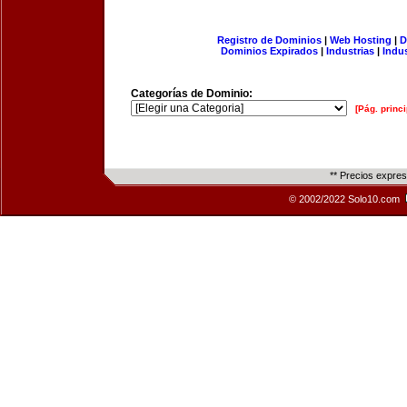
Registro de Dominios
|
Web Hosting
|
D
Dominios Expirados
|
Industrias
|
Indu
Categorías de Dominio:
[Pág. princi
** Precios expre
© 2002/2022 Solo10.com