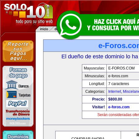
e-Foros.co
El dueño de este dominio lo ha
Mayusculas:
E-FOROS.COM
Minusculas:
e-foros.com
Longitud:
7 caracteres
Categorias:
Internet
,
Miscelane
Precio:
$800.00
Visitar!
e-foros.com
Serán consideradas ofer
R