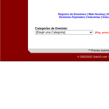
Registro de Dominios
|
Web Hosting
|
D
Dominios Expirados
|
Industrias
|
Indu
Categorías de Dominio:
[Pág. princi
** Precios expre
© 2002/2022 Solo10.com