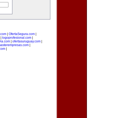
.com
|
OfertaSegura.com
|
|
logoprofesional.com
|
via.com
|
ofertasuruguay.com
|
asterempresas.com
|
com
|