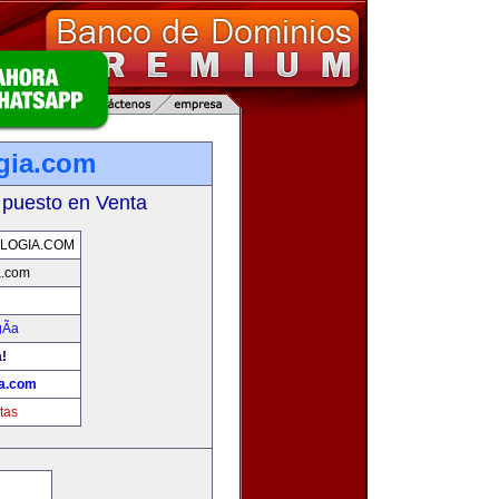
gia.com
 puesto en Venta
LOGIA.COM
a.com
Ã­a
a!
ia.com
tas