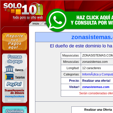
zonasistemas
El dueño de este dominio lo ha
Mayusculas:
ZONASISTEMAS.CO
Minusculas:
zonasistemas.com
Longitud:
12 caracteres
Categorias:
InformÃ¡tica y Comput
Precio:
Realizar una oferta!
Visitar!
zonasistemas.com
Serán consideradas ofer
Realizar una Oferta