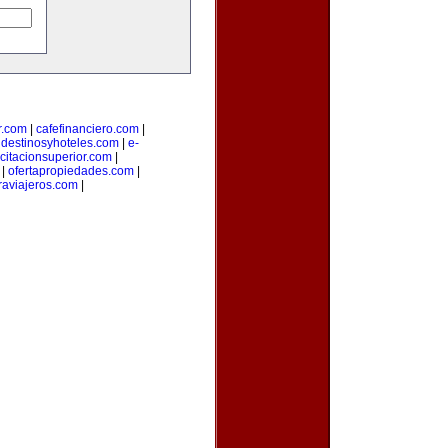
r.com
|
cafefinanciero.com
|
|
destinosyhoteles.com
|
e-
citacionsuperior.com
|
|
ofertapropiedades.com
|
aviajeros.com
|