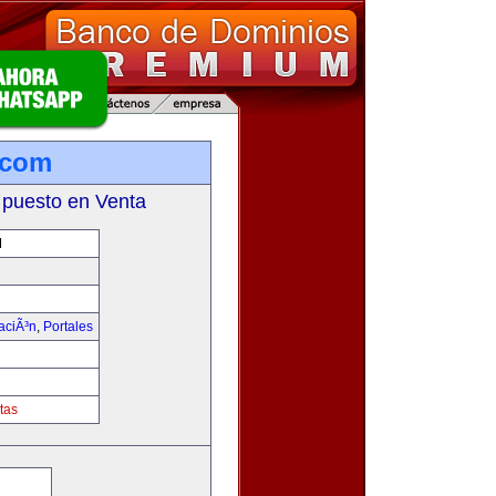
.com
 puesto en Venta
M
aciÃ³n
,
Portales
tas