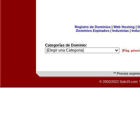
Registro de Dominios
|
Web Hosting
|
D
Dominios Expirados
|
Industrias
|
Indu
Categorías de Dominio:
[Pág. princi
** Precios expre
© 2002/2022 Solo10.com