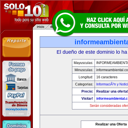
informeambient
El dueño de este dominio lo ha
Mayusculas:
INFORMEAMBIENT
Minusculas:
informeambiental.c
Longitud:
16 caracteres
Categorias:
InformaciÃ³n y Notic
Precio:
Realizar una oferta
Visitar!
informeambiental.
Serán consideradas ofer
Realizar una Oferta