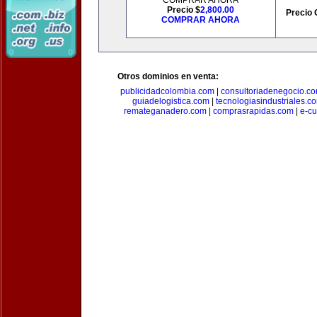
COMPRAR AHORA
Precio $
2,800.00
Precio 
COMPRAR AHORA
Otros dominios en venta:
publicidadcolombia.com
|
consultoriadenegocio.c
guiadelogistica.com
|
tecnologiasindustriales.c
remateganadero.com
|
comprasrapidas.com
|
e-c