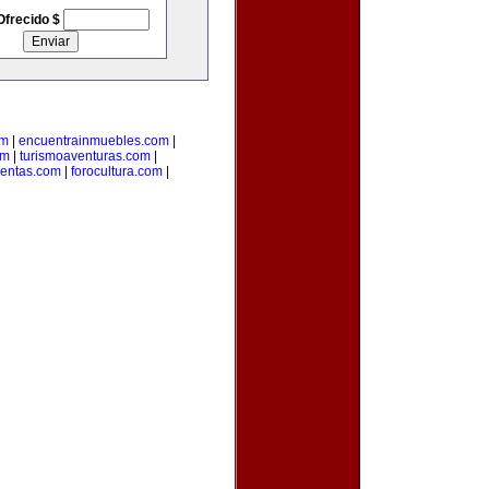
Ofrecido $
om
|
encuentrainmuebles.com
|
om
|
turismoaventuras.com
|
uentas.com
|
forocultura.com
|