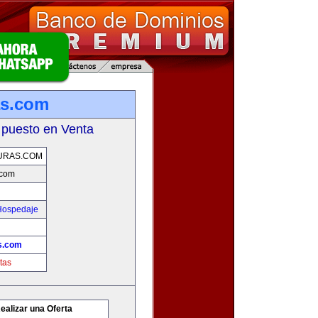
as.com
 puesto en Venta
URAS.COM
.com
 Hospedaje
s.com
tas
ealizar una Oferta