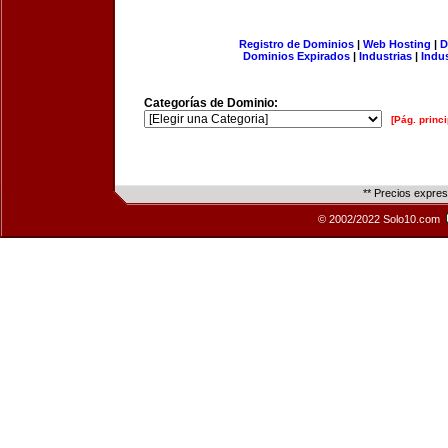
Registro de Dominios
|
Web Hosting
|
D
Dominios Expirados
|
Industrias
|
Indu
Categorías de Dominio:
[Pág. princi
** Precios expre
© 2002/2022 Solo10.com