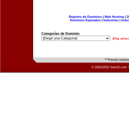
Registro de Dominios
|
Web Hosting
|
D
Dominios Expirados
|
Industrias
|
Indu
Categorías de Dominio:
[Pág. princi
** Precios expre
© 2002/2022 Solo10.com