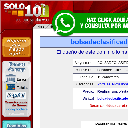
bolsadeclasifica
El dueño de este dominio lo ha
Mayusculas:
BOLSADECLASIFI
Minusculas:
bolsadeclasificado
Longitud:
19 caracteres
Categorias:
Portales
,
Profesion
Precio:
Realizar una oferta
Visitar!
bolsadeclasificad
Serán consideradas ofer
Realizar una Oferta