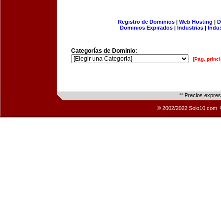
Registro de Dominios
|
Web Hosting
|
D
Dominios Expirados
|
Industrias
|
Indu
Categorías de Dominio:
[Pág. princi
** Precios expre
© 2002/2022 Solo10.com