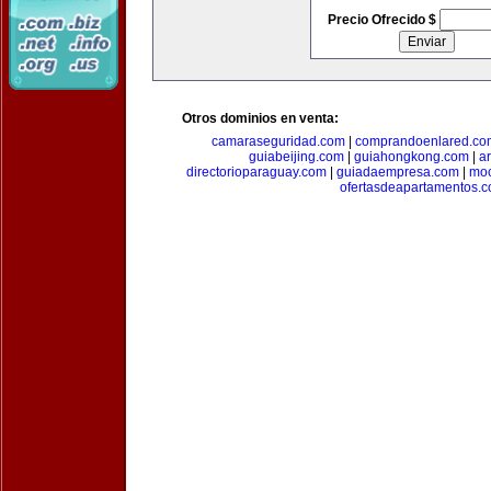
Precio Ofrecido $
Otros dominios en venta:
camaraseguridad.com
|
comprandoenlared.co
guiabeijing.com
|
guiahongkong.com
|
a
directorioparaguay.com
|
guiadaempresa.com
|
moc
ofertasdeapartamentos.