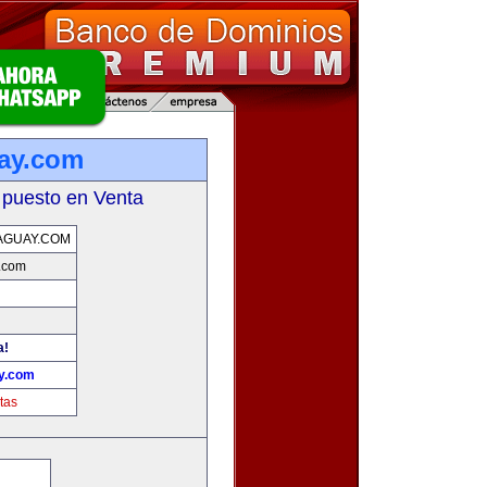
uay.com
 puesto en Venta
AGUAY.COM
y.com
a!
ay.com
tas