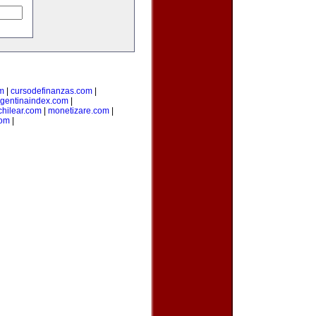
m
|
cursodefinanzas.com
|
rgentinaindex.com
|
hilear.com
|
monetizare.com
|
com
|