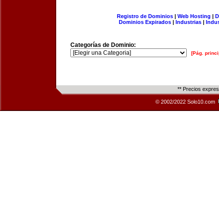
Registro de Dominios
|
Web Hosting
|
D
Dominios Expirados
|
Industrias
|
Indu
Categorías de Dominio:
[Pág. princi
** Precios expre
© 2002/2022 Solo10.com