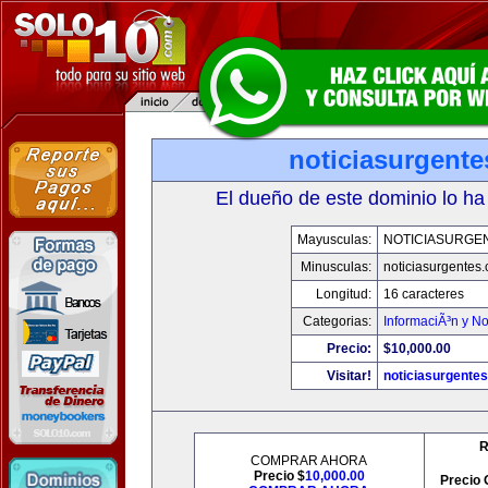
noticiasurgent
El dueño de este dominio lo ha
Mayusculas:
NOTICIASURGE
Minusculas:
noticiasurgentes
Longitud:
16 caracteres
Categorias:
InformaciÃ³n y No
Precio:
$10,000.00
Visitar!
noticiasurgente
R
COMPRAR AHORA
Precio $
10,000.00
Precio 