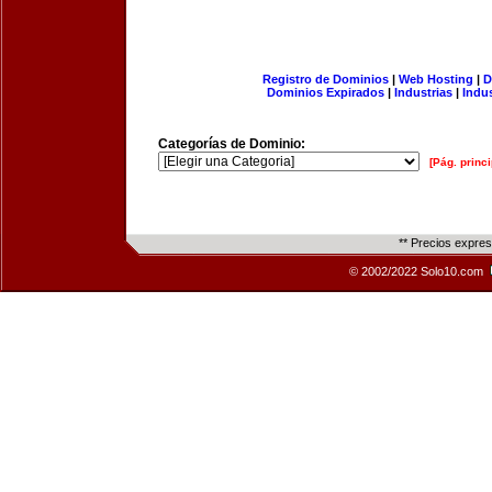
Registro de Dominios
|
Web Hosting
|
D
Dominios Expirados
|
Industrias
|
Indu
Categorías de Dominio:
[Pág. princi
** Precios expre
© 2002/2022 Solo10.com