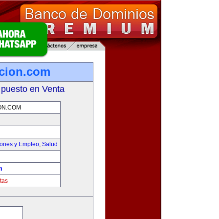
icion.com
 puesto en Venta
ON.COM
iones y Empleo
,
Salud
m
tas