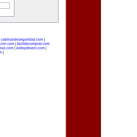
|
cabinasdeseguridad.com
|
icion.com
|
facildecomprar.com
tras.com
|
exitoydinero.com
|
om
|