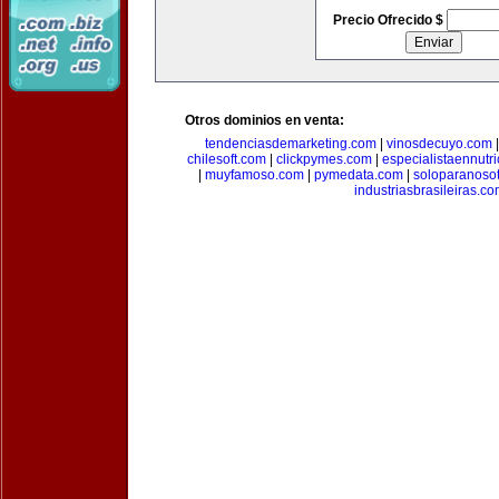
Precio Ofrecido $
Otros dominios en venta:
tendenciasdemarketing.com
|
vinosdecuyo.com
chilesoft.com
|
clickpymes.com
|
especialistaennutr
|
muyfamoso.com
|
pymedata.com
|
soloparanoso
industriasbrasileiras.c