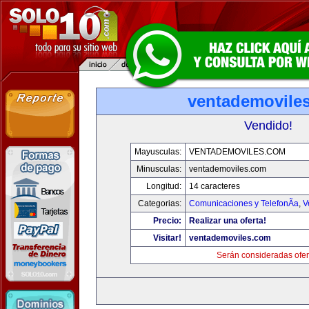
ventademovile
Vendido!
Mayusculas:
VENTADEMOVILES.COM
Minusculas:
ventademoviles.com
Longitud:
14 caracteres
Categorias:
Comunicaciones y TelefonÃ­a
,
V
Precio:
Realizar una oferta!
Visitar!
ventademoviles.com
Serán consideradas ofer