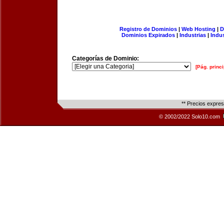
Registro de Dominios
|
Web Hosting
|
D
Dominios Expirados
|
Industrias
|
Indu
Categorías de Dominio:
[Pág. princi
** Precios expre
© 2002/2022 Solo10.com