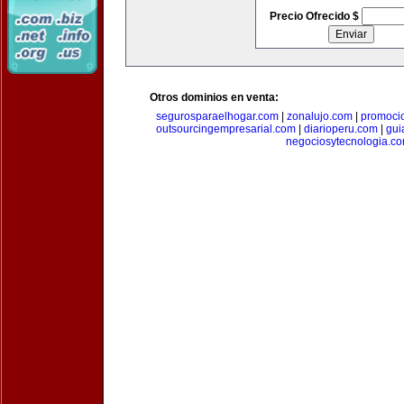
Precio Ofrecido $
Otros dominios en venta:
segurosparaelhogar.com
|
zonalujo.com
|
promoci
outsourcingempresarial.com
|
diarioperu.com
|
gui
negociosytecnologia.c