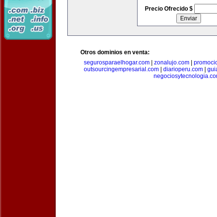
Precio Ofrecido $
Otros dominios en venta:
segurosparaelhogar.com
|
zonalujo.com
|
promoci
outsourcingempresarial.com
|
diarioperu.com
|
gui
negociosytecnologia.c