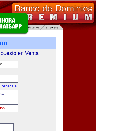
com
 puesto en Venta
OM
 Hospedaje
ta!
tas