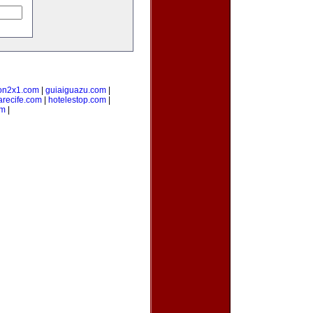
on2x1.com
|
guiaiguazu.com
|
arecife.com
|
hotelestop.com
|
om
|