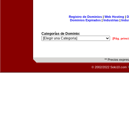
Registro de Dominios
|
Web Hosting
|
D
Dominios Expirados
|
Industrias
|
Indu
Categorías de Dominio:
[Pág. princi
** Precios expre
© 2002/2022 Solo10.com