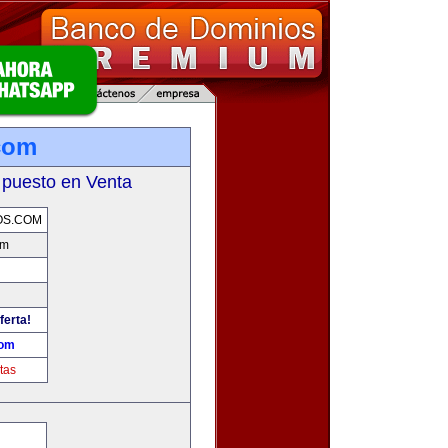
.com
 puesto en Venta
OS.COM
om
ferta!
com
tas