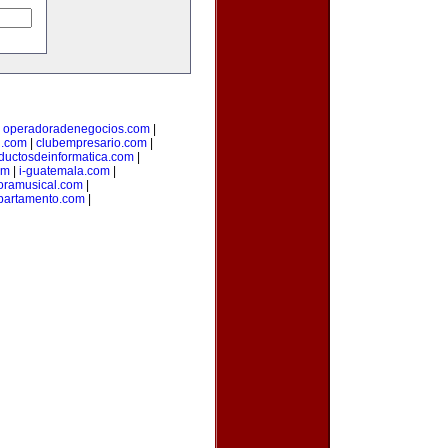
|
operadoradenegocios.com
|
g.com
|
clubempresario.com
|
ductosdeinformatica.com
|
om
|
i-guatemala.com
|
oramusical.com
|
partamento.com
|