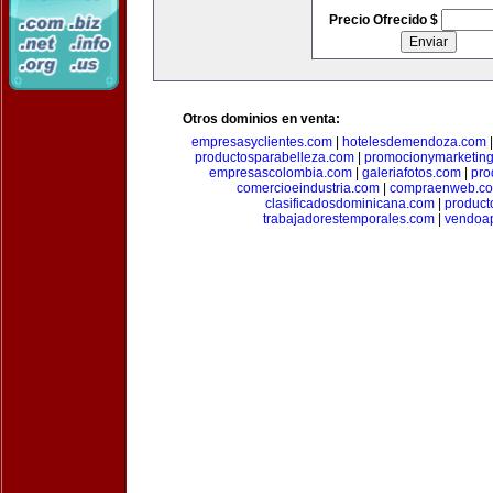
Precio Ofrecido $
Otros dominios en venta:
empresasyclientes.com
|
hotelesdemendoza.com
productosparabelleza.com
|
promocionymarketin
empresascolombia.com
|
galeriafotos.com
|
pro
comercioeindustria.com
|
compraenweb.c
clasificadosdominicana.com
|
product
trabajadorestemporales.com
|
vendoa