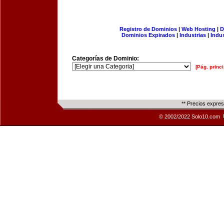
Registro de Dominios
|
Web Hosting
|
D
Dominios Expirados
|
Industrias
|
Indu
Categorías de Dominio:
[Pág. princi
** Precios expre
© 2002/2022 Solo10.com