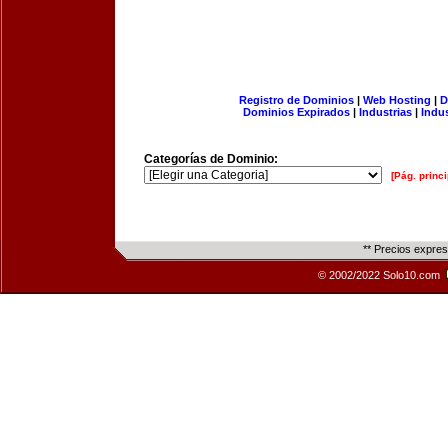
Registro de Dominios
|
Web Hosting
|
D
Dominios Expirados
|
Industrias
|
Indu
Categorías de Dominio:
[Pág. princi
** Precios expre
© 2002/2022 Solo10.com