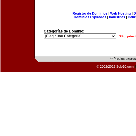
Registro de Dominios
|
Web Hosting
|
D
Dominios Expirados
|
Industrias
|
Indu
Categorías de Dominio:
[Pág. princi
** Precios expre
© 2002/2022 Solo10.com