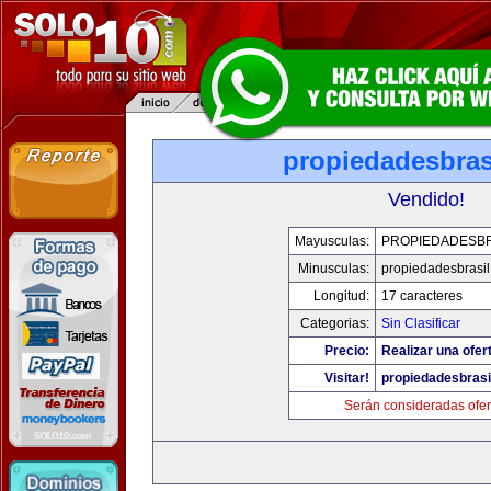
propiedadesbras
Vendido!
Mayusculas:
PROPIEDADESBR
Minusculas:
propiedadesbrasi
Longitud:
17 caracteres
Categorias:
Sin Clasificar
Precio:
Realizar una ofer
Visitar!
propiedadesbrasi
Serán consideradas ofer