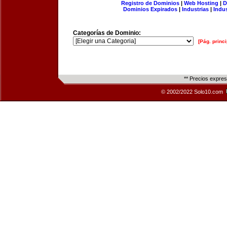
Registro de Dominios
|
Web Hosting
|
D
Dominios Expirados
|
Industrias
|
Indu
Categorías de Dominio:
[Pág. princi
** Precios expre
© 2002/2022 Solo10.com