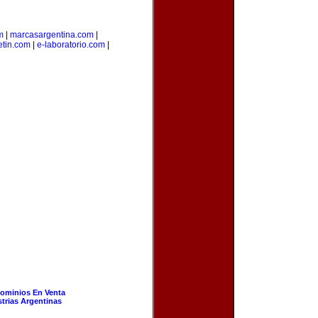
m
|
marcasargentina.com
|
etin.com
|
e-laboratorio.com
|
ominios En Venta
strias Argentinas