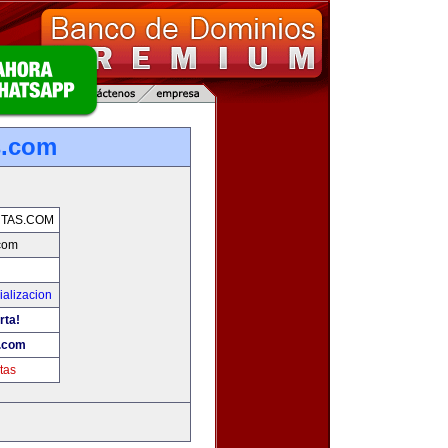
s.com
TAS.COM
com
alizacion
rta!
.com
tas