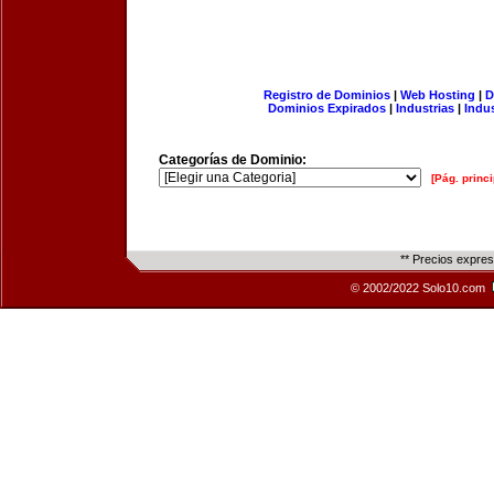
Registro de Dominios
|
Web Hosting
|
D
Dominios Expirados
|
Industrias
|
Indu
Categorías de Dominio:
[Pág. princi
** Precios expre
© 2002/2022 Solo10.com