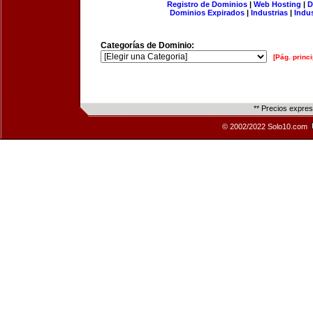
Registro de Dominios
|
Web Hosting
|
D
Dominios Expirados
|
Industrias
|
Indu
Categorías de Dominio:
[Pág. princi
** Precios expre
© 2002/2022 Solo10.com